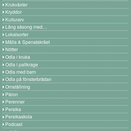
Krukväxter
Kryddor
Kulturarv
Lång säsong med…
Lokalsorter
Målla & Spenatskrået
Nötter
Odla i kruka
Odla i pallkrage
Odla med barn
Odla på fönsterbrädan
Omställning
Päron
Perenner
Persika
Persikaskola
Podcast