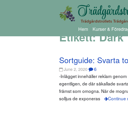
Hem
Kurser & Föredra
Etikett:
Dark 
Sortguide: Svarta t
6
June 2, 2020
-Inlägget innehåller reklam geno
egentligen, de där såkallade svart
främst som omogna. När de mognat s
solljus de exponeras
Continue 