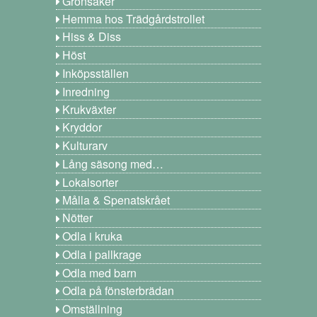
Grönsaker
Hemma hos Trädgårdstrollet
Hiss & Diss
Höst
Inköpsställen
Inredning
Krukväxter
Kryddor
Kulturarv
Lång säsong med…
Lokalsorter
Målla & Spenatskrået
Nötter
Odla i kruka
Odla i pallkrage
Odla med barn
Odla på fönsterbrädan
Omställning