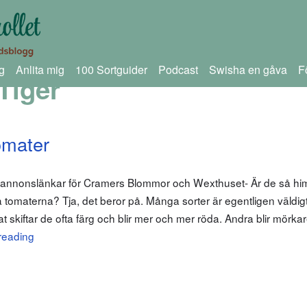
g
Anlita mig
100 Sortguider
Podcast
Swisha en gåva
F
Tiger
omater
m annonslänkar för Cramers Blommor och Wexthuset- Är de så him
a tomaterna? Tja, det beror på. Många sorter är egentligen väldig
kiftar de ofta färg och blir mer och mer röda. Andra blir mörkar
reading