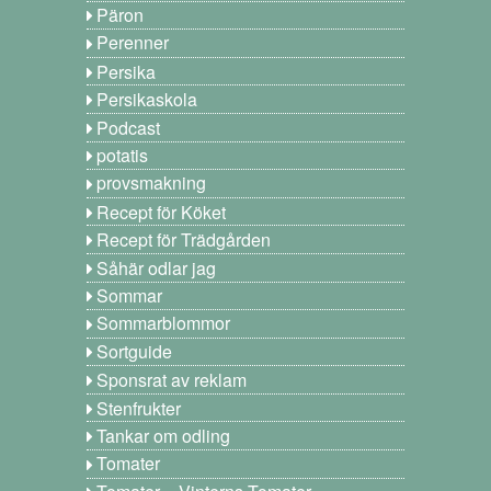
Päron
Perenner
Persika
Persikaskola
Podcast
potatis
provsmakning
Recept för Köket
Recept för Trädgården
Såhär odlar jag
Sommar
Sommarblommor
Sortguide
Sponsrat av reklam
Stenfrukter
Tankar om odling
Tomater