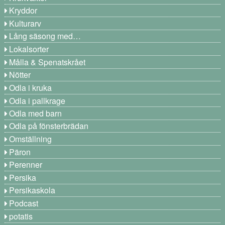
Kryddor
Kulturarv
Lång säsong med…
Lokalsorter
Målla & Spenatskrået
Nötter
Odla i kruka
Odla i pallkrage
Odla med barn
Odla på fönsterbrädan
Omställning
Päron
Perenner
Persika
Persikaskola
Podcast
potatis