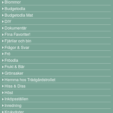
Blommor
Budgetodla
Budgetodla Mat
DIY
Dokumentär
Fina Favoriter!
Fjärilar och bin
Frågor & Svar
Frö
Fröodla
Frukt & Bär
Grönsaker
Hemma hos Trädgårdstrollet
Hiss & Diss
Höst
Inköpsställen
Inredning
Krukväxter