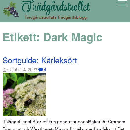
Etikett:
Dark Magic
Sortguide: Kärleksört
4
October 4, 2023
-Inlägget innehåller reklam genom annonslänkar för Cramers
Blommor och Wexthuset- Massa fördelar med kärleksört Det