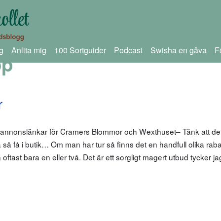
g
Anlita mig
100 Sortguider
Podcast
Swisha en gåva
F
op
r
 annonslänkar för Cramers Blommor och Wexthuset– Tänk att det
 så få i butik… Om man har tur så finns det en handfull olika rab
 oftast bara en eller två. Det är ett sorgligt magert utbud tycker ja