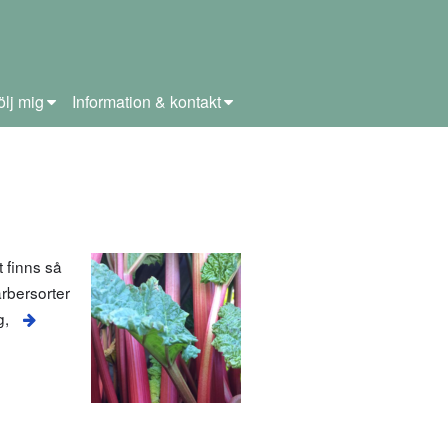
ölj mig
Information & kontakt
 finns så
arbersorter
g,