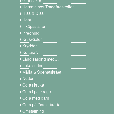
Grönsaker
Hemma hos Trädgårdstrollet
Hiss & Diss
Höst
Inköpsställen
Inredning
Krukväxter
Kryddor
Kulturarv
Lång säsong med…
Lokalsorter
Målla & Spenatskrået
Nötter
Odla i kruka
Odla i pallkrage
Odla med barn
Odla på fönsterbrädan
Omställning