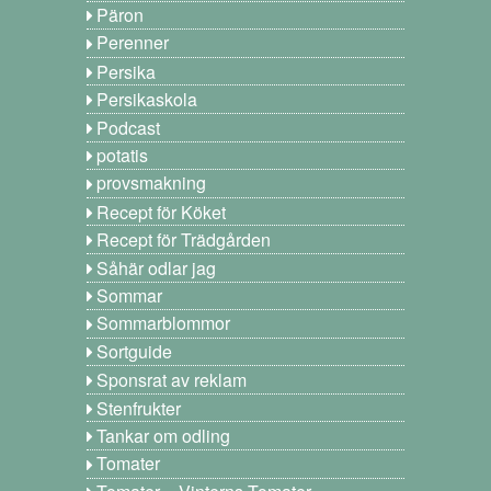
Päron
Perenner
Persika
Persikaskola
Podcast
potatis
provsmakning
Recept för Köket
Recept för Trädgården
Såhär odlar jag
Sommar
Sommarblommor
Sortguide
Sponsrat av reklam
Stenfrukter
Tankar om odling
Tomater