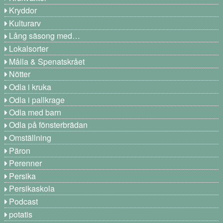
Kryddor
Kulturarv
Lång säsong med…
Lokalsorter
Målla & Spenatskrået
Nötter
Odla i kruka
Odla i pallkrage
Odla med barn
Odla på fönsterbrädan
Omställning
Päron
Perenner
Persika
Persikaskola
Podcast
potatis