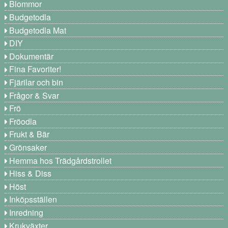
Blommor
Budgetodla
Budgetodla Mat
DIY
Dokumentär
Fina Favoriter!
Fjärilar och bin
Frågor & Svar
Frö
Fröodla
Frukt & Bär
Grönsaker
Hemma hos Trädgårdstrollet
Hiss & Diss
Höst
Inköpsställen
Inredning
Krukväxter