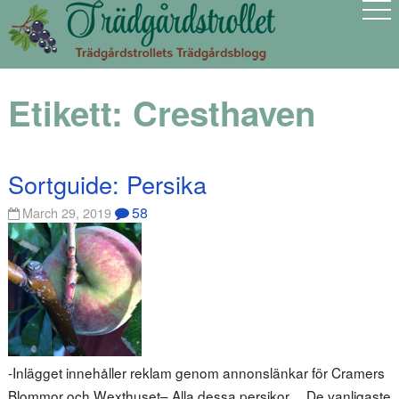
Etikett:
Cresthaven
Sortguide: Persika
58
March 29, 2019
-Inlägget innehåller reklam genom annonslänkar för Cramers
Blommor och Wexthuset– Alla dessa persikor… De vanligaste