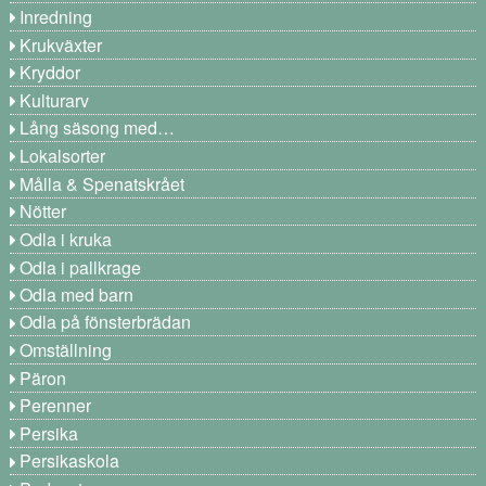
Inredning
Krukväxter
Kryddor
Kulturarv
Lång säsong med…
Lokalsorter
Målla & Spenatskrået
Nötter
Odla i kruka
Odla i pallkrage
Odla med barn
Odla på fönsterbrädan
Omställning
Päron
Perenner
Persika
Persikaskola