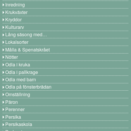
Inredning
Krukväxter
Kryddor
Kulturarv
Lång säsong med…
Lokalsorter
Målla & Spenatskrået
Nötter
Odla i kruka
Odla i pallkrage
Odla med barn
Odla på fönsterbrädan
Omställning
Päron
Perenner
Persika
Persikaskola