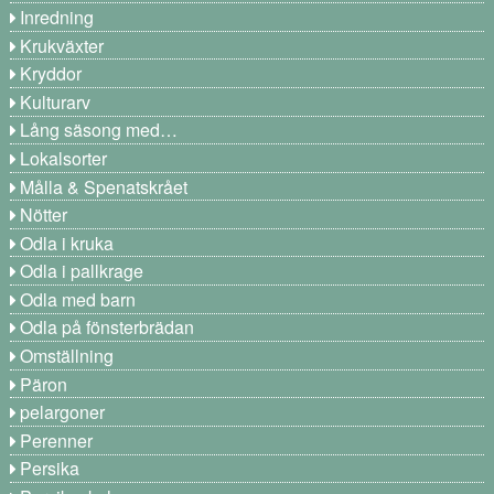
Inredning
Krukväxter
Kryddor
Kulturarv
Lång säsong med…
Lokalsorter
Målla & Spenatskrået
Nötter
Odla i kruka
Odla i pallkrage
Odla med barn
Odla på fönsterbrädan
Omställning
Päron
pelargoner
Perenner
Persika