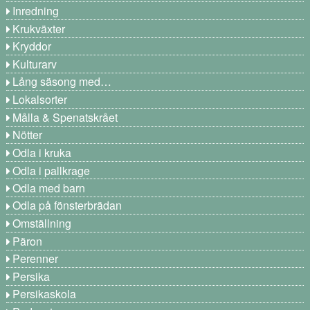
Inredning
Krukväxter
Kryddor
Kulturarv
Lång säsong med…
Lokalsorter
Målla & Spenatskrået
Nötter
Odla i kruka
Odla i pallkrage
Odla med barn
Odla på fönsterbrädan
Omställning
Päron
Perenner
Persika
Persikaskola