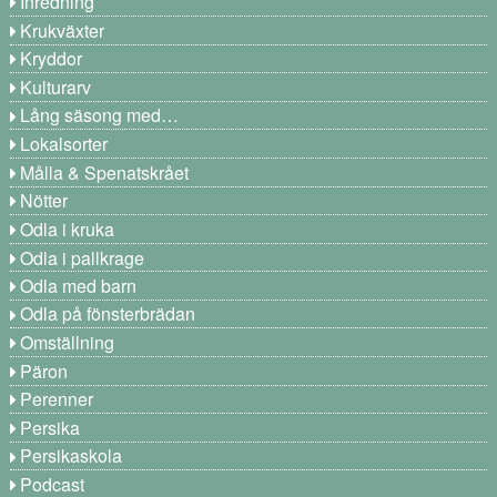
Inredning
Krukväxter
Kryddor
Kulturarv
Lång säsong med…
Lokalsorter
Målla & Spenatskrået
Nötter
Odla i kruka
Odla i pallkrage
Odla med barn
Odla på fönsterbrädan
Omställning
Päron
Perenner
Persika
Persikaskola
Podcast