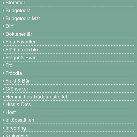
Blommor
Budgetodla
Budgetodla Mat
DIY
Dokumentär
Fina Favoriter!
Fjärilar och bin
Frågor & Svar
Frö
Fröodla
Frukt & Bär
Grönsaker
Hemma hos Trädgårdstrollet
Hiss & Diss
Höst
Inköpsställen
Inredning
Krukväxter