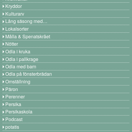
Kryddor
Kulturarv
Lång säsong med…
Lokalsorter
Målla & Spenatskrået
Nötter
Odla i kruka
Odla i pallkrage
Odla med barn
Odla på fönsterbrädan
Omställning
Päron
Perenner
Persika
Persikaskola
Podcast
potatis