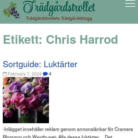
Etikett:
Chris Harrod
Sortguide: Luktärter
4
February 7, 2024
-Inlägget innehåller reklam genom annonslänkar för Cramers
Blommor och Wexthuset- Alla dessa luktärter… Det