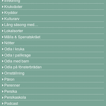
Inredning
Krukväxter
Kryddor
Kulturarv
Lång säsong med…
Lokalsorter
Målla & Spenatskrået
Nötter
Odla i kruka
Odla i pallkrage
Odla med barn
Odla på fönsterbrädan
Omställning
Päron
Perenner
Persika
Persikaskola
Podcast