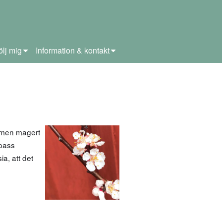
ölj mig
Information & kontakt
 men magert
 pass
a, att det