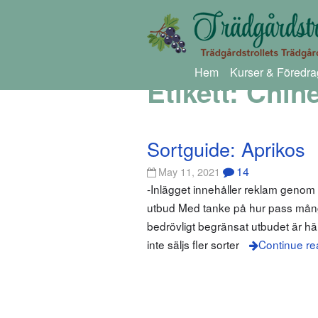
Hem
Kurser & Föredra
Etikett:
Chin
Sortguide: Aprikos
14
May 11, 2021
-Inlägget innehåller reklam geno
utbud Med tanke på hur pass många 
bedrövligt begränsat utbudet är hä
inte säljs fler sorter
Continue re