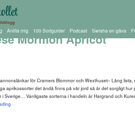
g
Anlita mig
100 Sortguider
Podcast
Swisha en gåva
F
ese Mormon Apricot
m annonslänkar för Cramers Blommor och Wexthuset– Lång lista,
aprikossorter det ändå finns på vår jord så är det sorgligt hur
r i Sverige… Vanligaste sorterna i handeln är Hargrand och Kuresi
ading