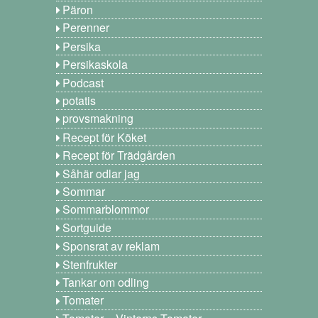
Päron
Perenner
Persika
Persikaskola
Podcast
potatis
provsmakning
Recept för Köket
Recept för Trädgården
Såhär odlar jag
Sommar
Sommarblommor
Sortguide
Sponsrat av reklam
Stenfrukter
Tankar om odling
Tomater