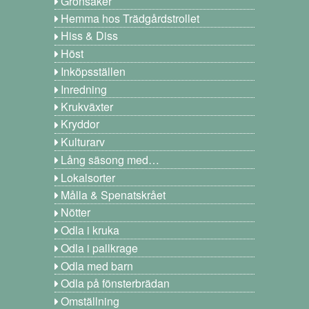
Grönsaker
Hemma hos Trädgårdstrollet
Hiss & Diss
Höst
Inköpsställen
Inredning
Krukväxter
Kryddor
Kulturarv
Lång säsong med…
Lokalsorter
Målla & Spenatskrået
Nötter
Odla i kruka
Odla i pallkrage
Odla med barn
Odla på fönsterbrädan
Omställning