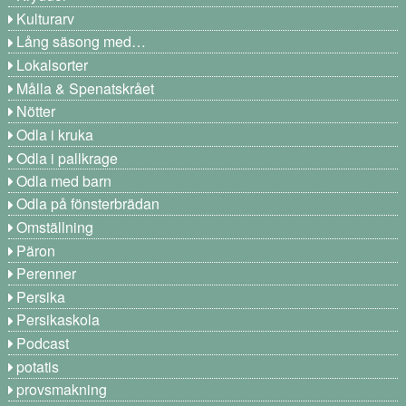
Kulturarv
Lång säsong med…
Lokalsorter
Målla & Spenatskrået
Nötter
Odla i kruka
Odla i pallkrage
Odla med barn
Odla på fönsterbrädan
Omställning
Päron
Perenner
Persika
Persikaskola
Podcast
potatis
provsmakning