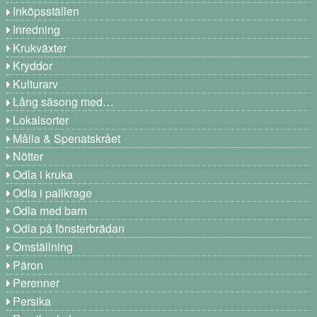
Inköpsställen
Inredning
Krukväxter
Kryddor
Kulturarv
Lång säsong med…
Lokalsorter
Målla & Spenatskrået
Nötter
Odla i kruka
Odla i pallkrage
Odla med barn
Odla på fönsterbrädan
Omställning
Päron
Perenner
Persika