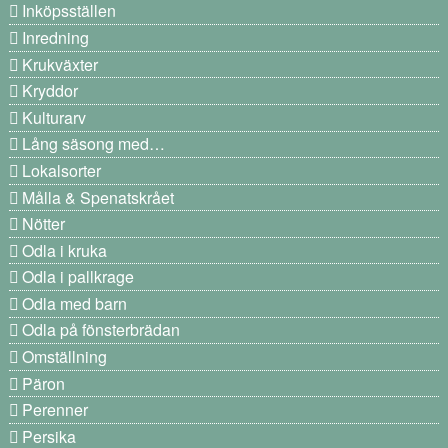
Inköpsställen
Inredning
Krukväxter
Kryddor
Kulturarv
Lång säsong med…
Lokalsorter
Målla & Spenatskrået
Nötter
Odla i kruka
Odla i pallkrage
Odla med barn
Odla på fönsterbrädan
Omställning
Päron
Perenner
Persika