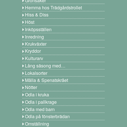
Grönsaker
Hemma hos Trädgårdstrollet
Hiss & Diss
Höst
Inköpsställen
Inredning
Krukväxter
Kryddor
Kulturarv
Lång säsong med…
Lokalsorter
Målla & Spenatskrået
Nötter
Odla i kruka
Odla i pallkrage
Odla med barn
Odla på fönsterbrädan
Omställning