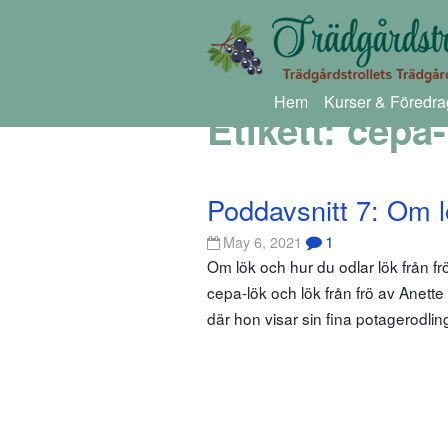
Hem
Kurser & Föredra
Etikett:
cepa-
Poddavsnitt 7: Om 
1
May 6, 2021
Om lök och hur du odlar lök från fr
cepa-lök och lök från frö av Anett
där hon visar sin fina potagerodli