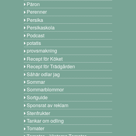
Päron
Perenner
Persika
Persikaskola
Podcast
potatis
provsmakning
Recept för Köket
Recept för Trädgården
Såhär odlar jag
Sommar
Sommarblommor
Sortguide
Sponsrat av reklam
Stenfrukter
Tankar om odling
Tomater