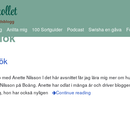
g
Anlita mig
100 Sortguider
Podcast
Swisha en gåva
F
lök
lök
ö med Anette Nilsson I det här avsnittet får jag lära mig mer om h
e Nilsson på Boäng. Anette har odlat i många år och driver blogg
ng, hon har också nyligen
Continue reading