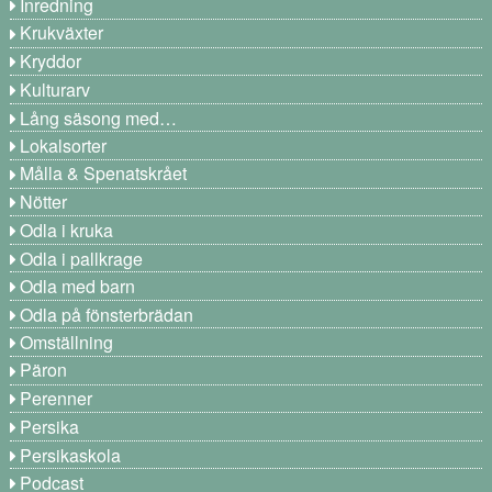
Inredning
Krukväxter
Kryddor
Kulturarv
Lång säsong med…
Lokalsorter
Målla & Spenatskrået
Nötter
Odla i kruka
Odla i pallkrage
Odla med barn
Odla på fönsterbrädan
Omställning
Päron
Perenner
Persika
Persikaskola
Podcast