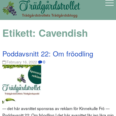
Etikett:
Cavendish
Poddavsnitt 22: Om fröodling
0
February 16, 2022
— det här avsnittet sponsras av reklam för Kinnekulle Frö —
Poddavsnitt 22: Om fröodling I det här avsnittet får jag lära mig