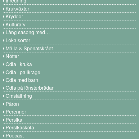
Inredning
Krukväxter
Kryddor
Kulturarv
Lång säsong med…
Lokalsorter
Målla & Spenatskrået
Nötter
Odla i kruka
Odla i pallkrage
Odla med barn
Odla på fönsterbrädan
Omställning
Päron
Perenner
Persika
Persikaskola
Podcast