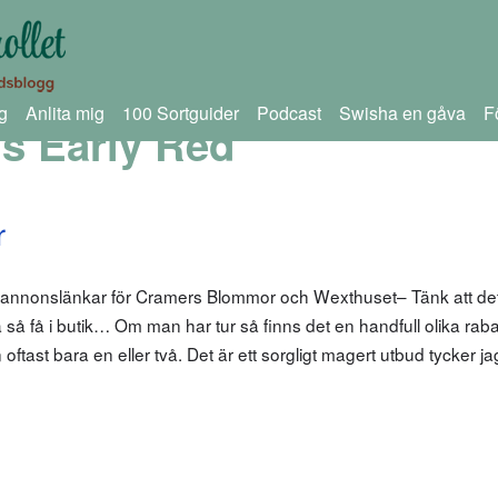
g
Anlita mig
100 Sortguider
Podcast
Swisha en gåva
F
s Early Red
r
 annonslänkar för Cramers Blommor och Wexthuset– Tänk att det
 så få i butik… Om man har tur så finns det en handfull olika rab
 oftast bara en eller två. Det är ett sorgligt magert utbud tycker ja