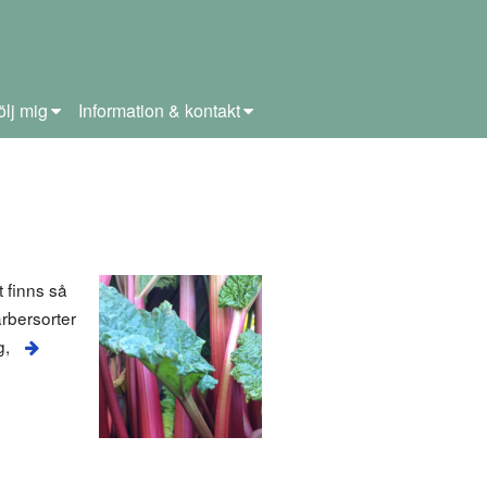
ölj mig
Information & kontakt
 finns så
arbersorter
g,