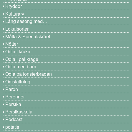
Kryddor
Kulturarv
Lång säsong med…
Lokalsorter
Målla & Spenatskrået
Nötter
Odla i kruka
Odla i pallkrage
Odla med barn
Odla på fönsterbrädan
Omställning
Päron
Perenner
Persika
Persikaskola
Podcast
potatis