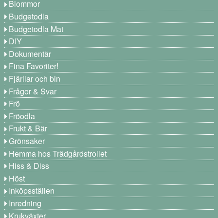
Blommor
Budgetodla
Budgetodla Mat
DIY
Dokumentär
Fina Favoriter!
Fjärilar och bin
Frågor & Svar
Frö
Fröodla
Frukt & Bär
Grönsaker
Hemma hos Trädgårdstrollet
Hiss & Diss
Höst
Inköpsställen
Inredning
Krukväxter