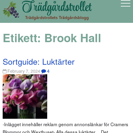
Etikett:
Brook Hall
Sortguide: Luktärter
4
February 7, 2024
-Inlägget innehåller reklam genom annonslänkar för Cramers
Blommor och Wexthuset- Alla dessa luktärter… Det