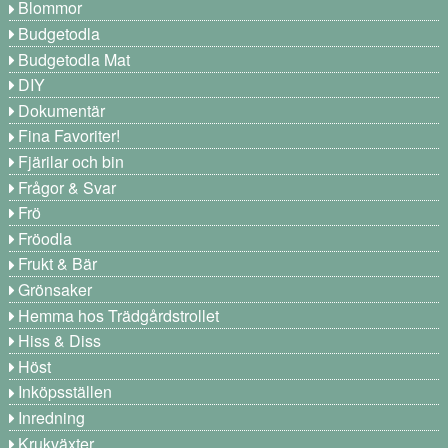
Blommor
Budgetodla
Budgetodla Mat
DIY
Dokumentär
Fina Favoriter!
Fjärilar och bin
Frågor & Svar
Frö
Fröodla
Frukt & Bär
Grönsaker
Hemma hos Trädgårdstrollet
Hiss & Diss
Höst
Inköpsställen
Inredning
Krukväxter