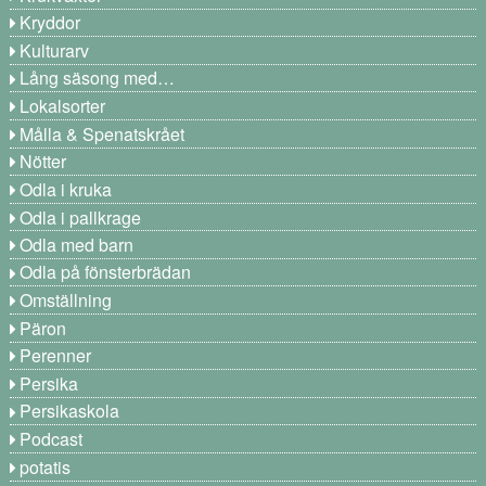
Kryddor
Kulturarv
Lång säsong med…
Lokalsorter
Målla & Spenatskrået
Nötter
Odla i kruka
Odla i pallkrage
Odla med barn
Odla på fönsterbrädan
Omställning
Päron
Perenner
Persika
Persikaskola
Podcast
potatis