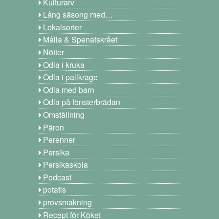
Kulturarv
Lång säsong med…
Lokalsorter
Målla & Spenatskrået
Nötter
Odla i kruka
Odla i pallkrage
Odla med barn
Odla på fönsterbrädan
Omställning
Päron
Perenner
Persika
Persikaskola
Podcast
potatis
provsmakning
Recept för Köket