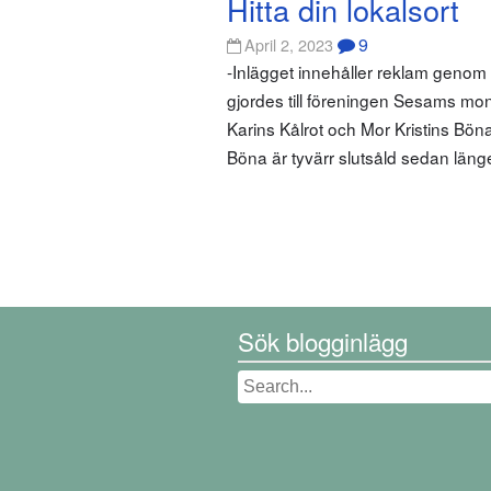
Hitta din lokalsort
9
April 2, 2023
-Inlägget innehåller reklam geno
gjordes till föreningen Sesams mo
Karins Kålrot och Mor Kristins Bön
Böna är tyvärr slutsåld sedan län
Sök blogginlägg