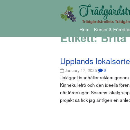
Hem
Kurser & Föredra
Etikett:
Brita
Upplands lokalsorte
2
January 17, 2025
-Inlägget innehåller reklam genom
Kinnekullefrö och den ideella föreni
när föreningen Sesams lokalgrupp i
projekt så fick jag äntligen en anle