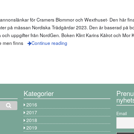
m annonslänkar för Cramers Blommor och Wexthuset- Den här fin
nter på mässan Nordiska Trädgårdar 2023. Den är baserad på bo
a och uppgifter från NordGen. Boken Klint Karins Kålrot och Mor K
ge men finns
Continue reading
Kategorier
Prenu
nyhet
2016
2017
Email
2018
2019