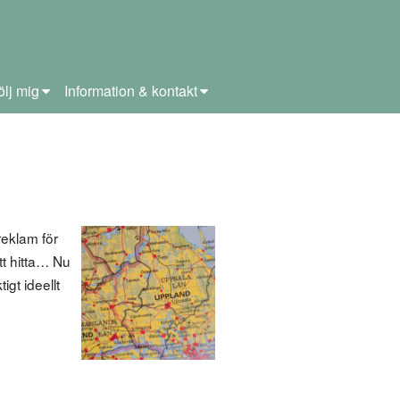
ölj mig
Information & kontakt
eklam för
tt hitta… Nu
gt ideellt