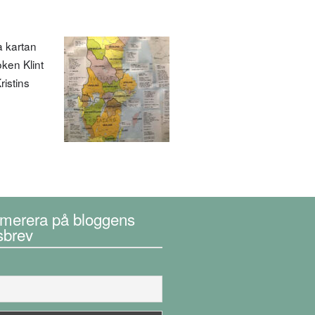
a kartan
ken Klint
ristins
merera på bloggens
sbrev