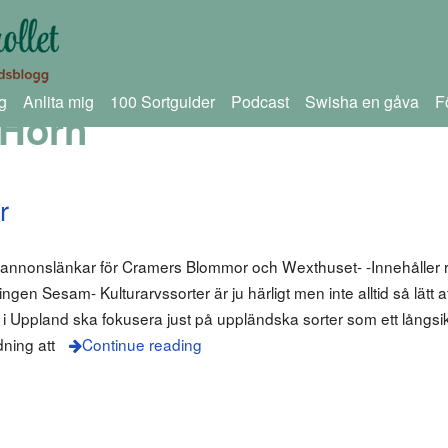
g
Anlita mig
100 Sortguider
Podcast
Swisha en gåva
F
 Horn
r
 annonslänkar för Cramers Blommor och Wexthuset- -Innehåller r
ngen Sesam- Kulturarvssorter är ju härligt men inte alltid så lätt a
 Uppland ska fokusera just på uppländska sorter som ett långsikti
dning att
Continue reading