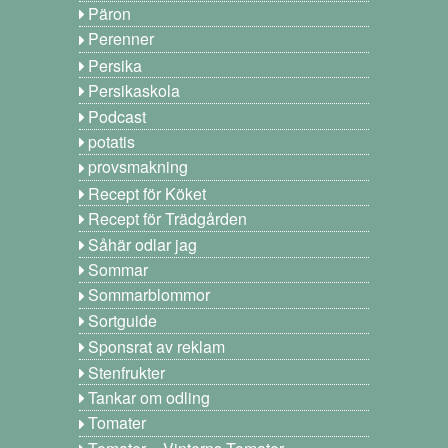
Päron
Perenner
Persika
Persikaskola
Podcast
potatis
provsmakning
Recept för Köket
Recept för Trädgården
Såhär odlar jag
Sommar
Sommarblommor
Sortguide
Sponsrat av reklam
Stenfrukter
Tankar om odling
Tomater