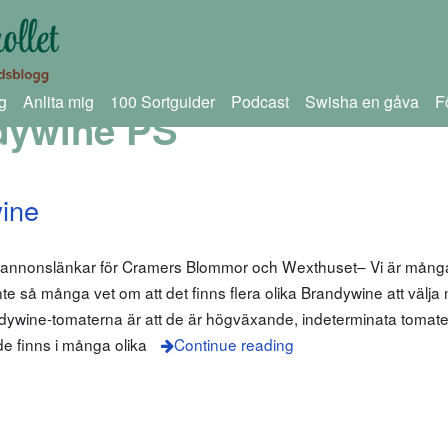
g
Anlita mig
100 Sortguider
Podcast
Swisha en gåva
F
dywine PS
ine
m annonslänkar för Cramers Blommor och Wexthuset– Vi är mån
e så många vet om att det finns flera olika Brandywine att välj
wine-tomaterna är att de är högväxande, indeterminata tomat
de finns i många olika
Continue reading