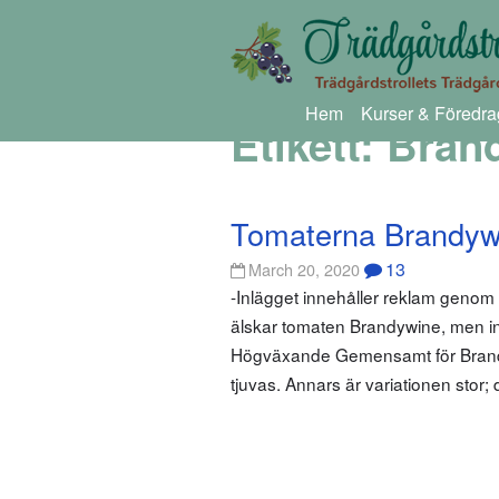
Hem
Kurser & Föredra
Etikett:
Bran
Tomaterna Brandyw
13
March 20, 2020
-Inlägget innehåller reklam geno
älskar tomaten Brandywine, men int
Högväxande Gemensamt för Brandy
tjuvas. Annars är variationen stor; 