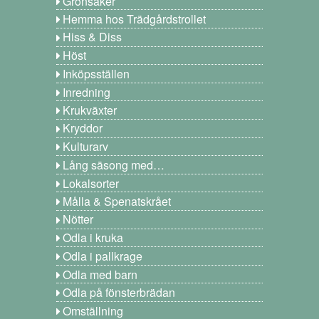
Grönsaker
Hemma hos Trädgårdstrollet
Hiss & Diss
Höst
Inköpsställen
Inredning
Krukväxter
Kryddor
Kulturarv
Lång säsong med…
Lokalsorter
Målla & Spenatskrået
Nötter
Odla i kruka
Odla i pallkrage
Odla med barn
Odla på fönsterbrädan
Omställning