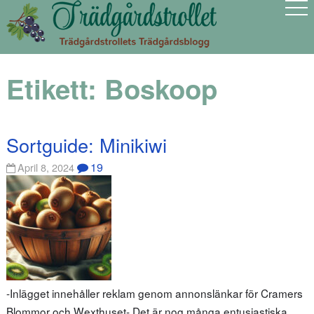
Etikett:
Boskoop
Sortguide: Minikiwi
19
April 8, 2024
-Inlägget innehåller reklam genom annonslänkar för Cramers
Blommor och Wexthuset- Det är nog många entusiastiska