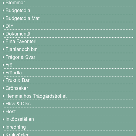
Blommor
Budgetodla
Budgetodla Mat
DIY
Dokumentär
Fina Favoriter!
Fjärilar och bin
Frågor & Svar
Frö
Fröodla
Frukt & Bär
Grönsaker
Hemma hos Trädgårdstrollet
Hiss & Diss
Höst
Inköpsställen
Inredning
Krukväxter