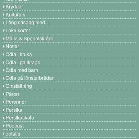
Kryddor
Kulturarv
Lång säsong med…
Lokalsorter
Målla & Spenatskrået
Nötter
Odla i kruka
Odla i pallkrage
Odla med barn
Odla på fönsterbrädan
Omställning
Päron
Perenner
Persika
Persikaskola
Podcast
potatis