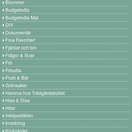
Blommor
Budgetodla
Budgetodla Mat
DIY
Dokumentär
Fina Favoriter!
Fjärilar och bin
Frågor & Svar
Frö
Fröodla
Frukt & Bär
Grönsaker
Hemma hos Trädgårdstrollet
Hiss & Diss
Höst
Inköpsställen
Inredning
Krukväxter