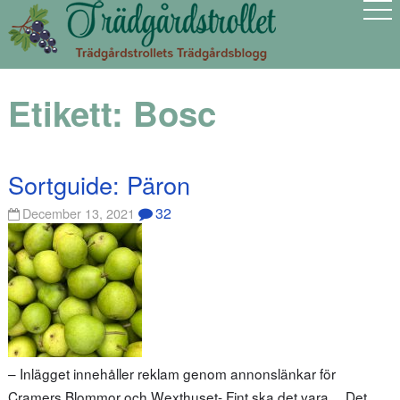
Etikett:
Bosc
Sortguide: Päron
32
December 13, 2021
– Inlägget innehåller reklam genom annonslänkar för
Cramers Blommor och Wexthuset- Fint ska det vara… Det