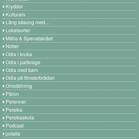
Kryddor
Kulturarv
Lång säsong med…
Lokalsorter
Målla & Spenatskrået
Nötter
Odla i kruka
Odla i pallkrage
Odla med barn
Odla på fönsterbrädan
Omställning
Päron
Perenner
Persika
Persikaskola
Podcast
potatis