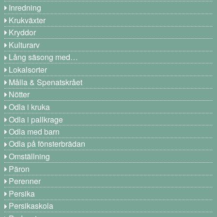
Inredning
Krukväxter
Kryddor
Kulturarv
Lång säsong med…
Lokalsorter
Målla & Spenatskrået
Nötter
Odla i kruka
Odla i pallkrage
Odla med barn
Odla på fönsterbrädan
Omställning
Päron
Perenner
Persika
Persikaskola