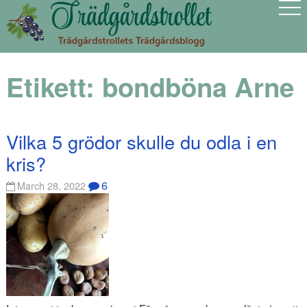
Etikett:
bondböna Arne
Vilka 5 grödor skulle du odla i en
kris?
6
March 28, 2022