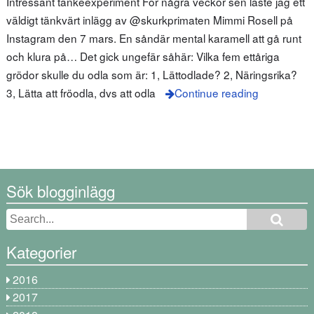
Intressant tankeexperiment För några veckor sen läste jag ett
väldigt tänkvärt inlägg av @skurkprimaten Mimmi Rosell på
Instagram den 7 mars. En såndär mental karamell att gå runt
och klura på… Det gick ungefär såhär: Vilka fem ettåriga
grödor skulle du odla som är: 1, Lättodlade? 2, Näringsrika?
3, Lätta att fröodla, dvs att odla
Continue reading
Sök blogginlägg
Kategorier
2016
2017