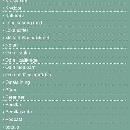
Krukväxter
Kryddor
Kulturarv
Lång säsong med…
Lokalsorter
Målla & Spenatskrået
Nötter
Odla i kruka
Odla i pallkrage
Odla med barn
Odla på fönsterbrädan
Omställning
Päron
Perenner
Persika
Persikaskola
Podcast
potatis