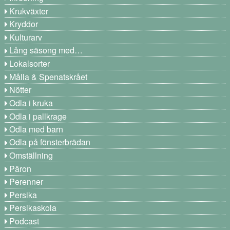
Krukväxter
Kryddor
Kulturarv
Lång säsong med…
Lokalsorter
Målla & Spenatskrået
Nötter
Odla i kruka
Odla i pallkrage
Odla med barn
Odla på fönsterbrädan
Omställning
Päron
Perenner
Persika
Persikaskola
Podcast