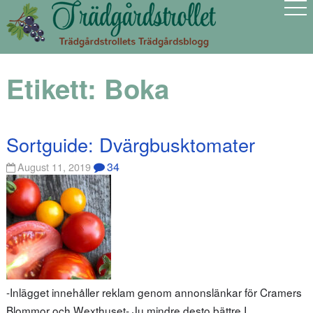
Etikett:
Boka
Sortguide: Dvärgbusktomater
34
August 11, 2019
-Inlägget innehåller reklam genom annonslänkar för Cramers
Blommor och Wexthuset- Ju mindre desto bättre I