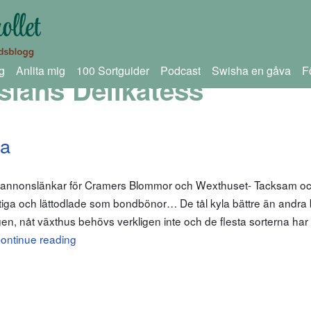
g
Anlita mig
100 Sortguider
Podcast
Swisha en gåva
F
läns Delikatess
na
m annonslänkar för Cramers Blommor och Wexthuset- Tacksam och 
iga och lättodlade som bondbönor… De tål kyla bättre än andra
gen, nåt växthus behövs verkligen inte och de flesta sorterna har
ontinue reading