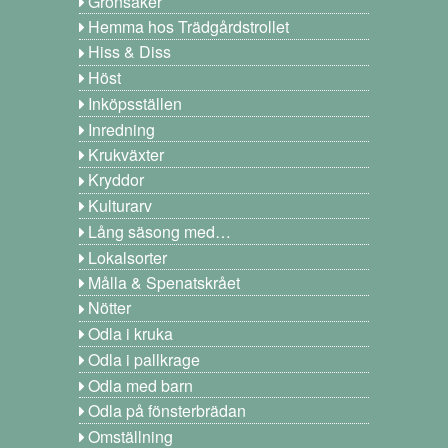
Grönsaker
Hemma hos Trädgårdstrollet
Hiss & Diss
Höst
Inköpsställen
Inredning
Krukväxter
Kryddor
Kulturarv
Lång säsong med…
Lokalsorter
Målla & Spenatskrået
Nötter
Odla i kruka
Odla i pallkrage
Odla med barn
Odla på fönsterbrädan
Omställning