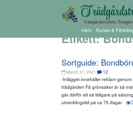
Hem
Kurser & Föredra
Etikett:
Bohus
Sortguide: Bondbö
12
March 31, 2021
-Inlägget innehåller reklam geno
trädgården Få grönsaker är så mat
går därför att så tidigare på säson
utvecklingstid på ca 75 dagar
C