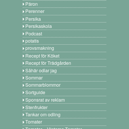
Päron
Perenner
Persika
Persikaskola
Podcast
potatis
provsmakning
Recept för Köket
Recept för Trädgården
Såhär odlar jag
Sommar
Sommarblommor
Sortguide
Sponsrat av reklam
Stenfrukter
Tankar om odling
Tomater