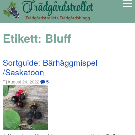
Etikett:
Bluff
Sortguide: Bärhäggmispel
/Saskatoon
5
August 24, 2022