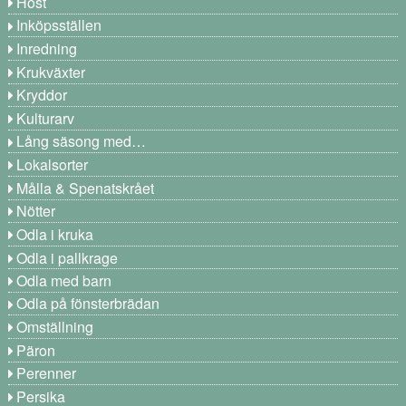
Höst
Inköpsställen
Inredning
Krukväxter
Kryddor
Kulturarv
Lång säsong med…
Lokalsorter
Målla & Spenatskrået
Nötter
Odla i kruka
Odla i pallkrage
Odla med barn
Odla på fönsterbrädan
Omställning
Päron
Perenner
Persika