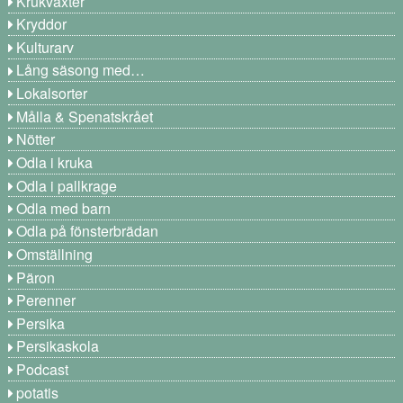
Krukväxter
Kryddor
Kulturarv
Lång säsong med…
Lokalsorter
Målla & Spenatskrået
Nötter
Odla i kruka
Odla i pallkrage
Odla med barn
Odla på fönsterbrädan
Omställning
Päron
Perenner
Persika
Persikaskola
Podcast
potatis