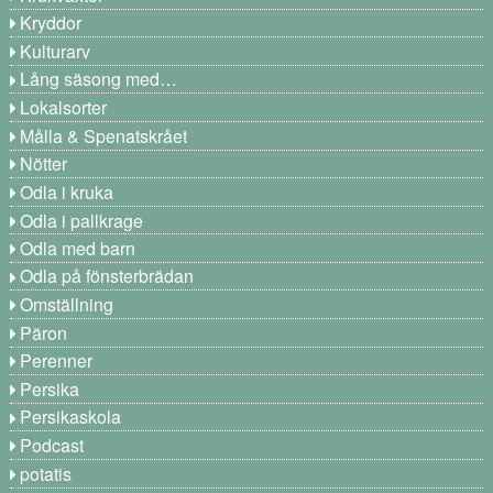
Kryddor
Kulturarv
Lång säsong med…
Lokalsorter
Målla & Spenatskrået
Nötter
Odla i kruka
Odla i pallkrage
Odla med barn
Odla på fönsterbrädan
Omställning
Päron
Perenner
Persika
Persikaskola
Podcast
potatis