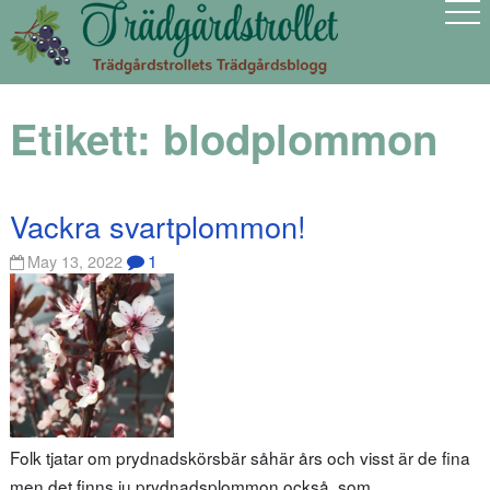
Etikett:
blodplommon
Vackra svartplommon!
1
May 13, 2022
Folk tjatar om prydnadskörsbär såhär års och visst är de fina
men det finns ju prydnadsplommon också, som