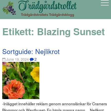
Etikett:
Blazing Sunset
Sortguide: Nejlikrot
2
June 19, 2024
-Inlägget innehåller reklam genom annonslänkar för Cramers
Blommor och Wexthuset- En himla massa namn… Nejlikrot