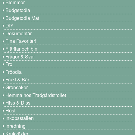
Blommor
Budgetodla
Budgetodla Mat
DIY
Dokumentär
Fina Favoriter!
Fjärilar och bin
Frågor & Svar
Frö
Fröodla
Frukt & Bär
Grönsaker
Hemma hos Trädgårdstrollet
Hiss & Diss
Höst
Inköpsställen
Inredning
Krukväxter