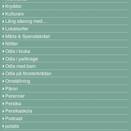
Kryddor
Kulturarv
Lång säsong med…
Lokalsorter
Målla & Spenatskrået
Nötter
Odla i kruka
Odla i pallkrage
Odla med barn
Odla på fönsterbrädan
Omställning
Päron
Perenner
Persika
Persikaskola
Podcast
potatis