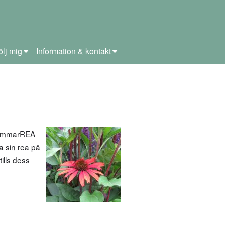
ölj mig
Information & kontakt
dsommarREA
a sin rea på
ills dess