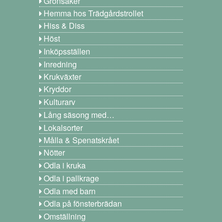
Grönsaker
Hemma hos Trädgårdstrollet
Hiss & Diss
Höst
Inköpsställen
Inredning
Krukväxter
Kryddor
Kulturarv
Lång säsong med…
Lokalsorter
Målla & Spenatskrået
Nötter
Odla i kruka
Odla i pallkrage
Odla med barn
Odla på fönsterbrädan
Omställning