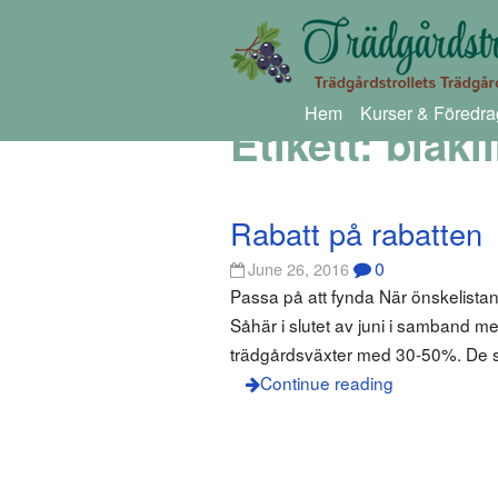
Hem
Kurser & Föredra
Etikett:
blåkli
Rabatt på rabatten
0
June 26, 2016
Passa på att fynda När önskelista
Såhär i slutet av juni i samband 
trädgårdsväxter med 30-50%. De st
Continue reading