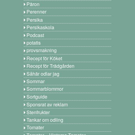
Päron
Perenner
Persika
Persikaskola
Podcast
potatis
provsmakning
Recept för Köket
Recept för Trädgården
Såhär odlar jag
Sommar
Sommarblommor
Sortguide
Sponsrat av reklam
Stenfrukter
Tankar om odling
Tomater