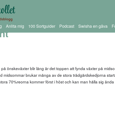
g
Anlita mig
100 Sortguider
Podcast
Swisha en gåva
F
nt
n på önskeväxter blir lång är det toppen att fynda växter på mi
med midsommar brukar många av de stora trädgårdskedjorna start
ora 70%reorna kommer först i höst och kan man hålla sig ända t