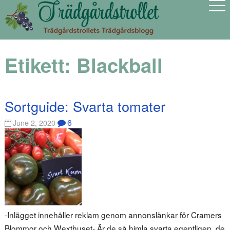
Etikett:
Blackball
Sortguide: Svarta tomater
6
June 2, 2020
-Inlägget innehåller reklam genom annonslänkar för Cramers
Blommor och Wexthuset- Är de så himla svarta egentligen, de