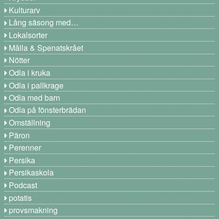
Kulturarv
Lång säsong med…
Lokalsorter
Målla & Spenatskrået
Nötter
Odla i kruka
Odla i pallkrage
Odla med barn
Odla på fönsterbrädan
Omställning
Päron
Perenner
Persika
Persikaskola
Podcast
potatis
provsmakning