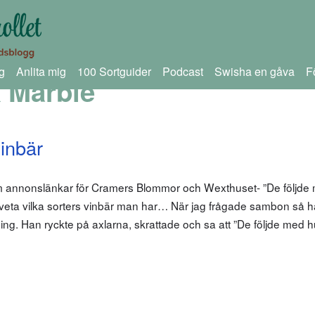
g
Anlita mig
100 Sortguider
Podcast
Swisha en gåva
F
 Marble
vinbär
om annonslänkar för Cramers Blommor och Wexthuset- ”De följde
att veta vilka sorters vinbär man har… När jag frågade sambon så 
ng. Han ryckte på axlarna, skrattade och sa att ”De följde med 