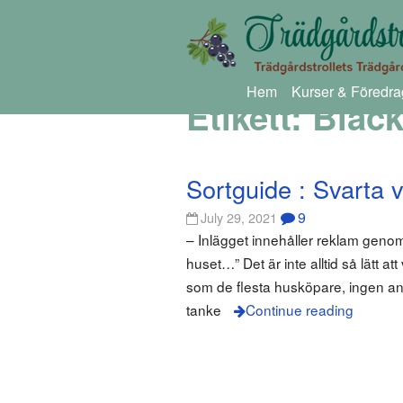
Hem
Kurser & Föredra
Etikett:
Black
Sortguide : Svarta 
9
July 29, 2021
– Inlägget innehåller reklam gen
huset…” Det är inte alltid så lätt 
som de flesta husköpare, ingen ani
tanke
Continue reading