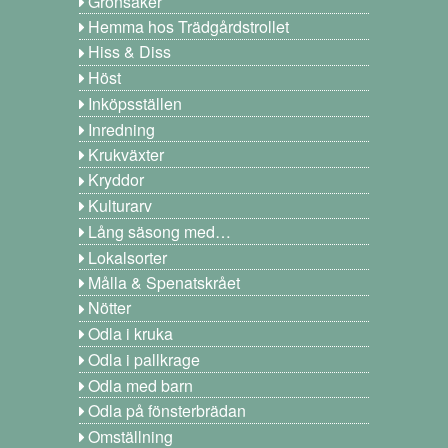
Grönsaker
Hemma hos Trädgårdstrollet
Hiss & Diss
Höst
Inköpsställen
Inredning
Krukväxter
Kryddor
Kulturarv
Lång säsong med…
Lokalsorter
Målla & Spenatskrået
Nötter
Odla i kruka
Odla i pallkrage
Odla med barn
Odla på fönsterbrädan
Omställning