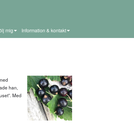
ölj mig
Information & kontakt
 med
hade han,
huset”. Med