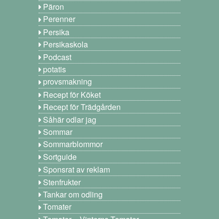
Päron
Perenner
Persika
Persikaskola
Podcast
potatis
provsmakning
Recept för Köket
Recept för Trädgården
Såhär odlar jag
Sommar
Sommarblommor
Sortguide
Sponsrat av reklam
Stenfrukter
Tankar om odling
Tomater