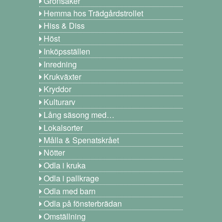
Grönsaker
Hemma hos Trädgårdstrollet
Hiss & Diss
Höst
Inköpsställen
Inredning
Krukväxter
Kryddor
Kulturarv
Lång säsong med…
Lokalsorter
Målla & Spenatskrået
Nötter
Odla i kruka
Odla i pallkrage
Odla med barn
Odla på fönsterbrädan
Omställning