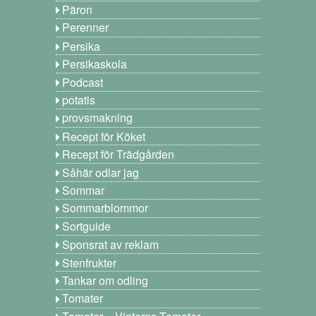
Päron
Perenner
Persika
Persikaskola
Podcast
potatis
provsmakning
Recept för Köket
Recept för Trädgården
Såhär odlar jag
Sommar
Sommarblommor
Sortguide
Sponsrat av reklam
Stenfrukter
Tankar om odling
Tomater