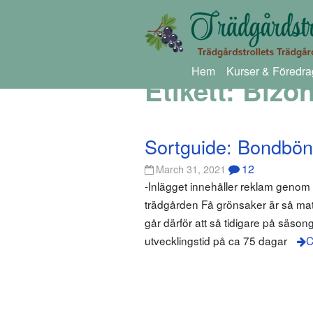
Hem
Kurser & Föredra
Etikett:
Bizo
Sortguide: Bondbö
12
March 31, 2021
-Inlägget innehåller reklam geno
trädgården Få grönsaker är så mat
går därför att så tidigare på säson
utvecklingstid på ca 75 dagar
C