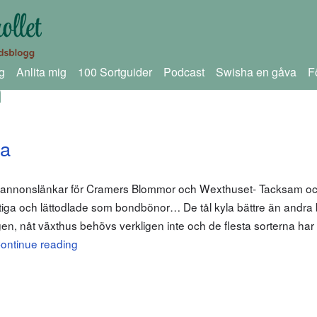
g
Anlita mig
100 Sortguider
Podcast
Swisha en gåva
F
n
na
m annonslänkar för Cramers Blommor och Wexthuset- Tacksam och 
iga och lättodlade som bondbönor… De tål kyla bättre än andra
gen, nåt växthus behövs verkligen inte och de flesta sorterna har
ontinue reading