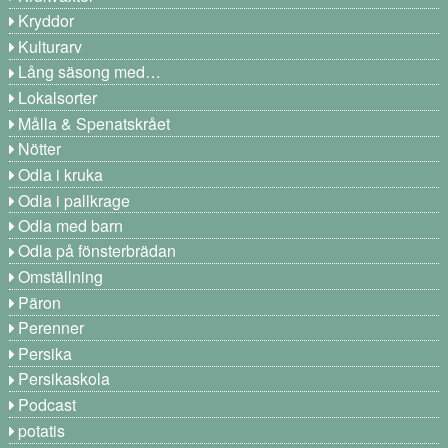
Kryddor
Kulturarv
Lång säsong med…
Lokalsorter
Målla & Spenatskrået
Nötter
Odla i kruka
Odla i pallkrage
Odla med barn
Odla på fönsterbrädan
Omställning
Päron
Perenner
Persika
Persikaskola
Podcast
potatis