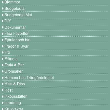
Blommor
Budgetodla
Budgetodla Mat
DIY
Dokumentär
Fina Favoriter!
Fjärilar och bin
Frågor & Svar
Frö
Fröodla
Frukt & Bär
Grönsaker
Hemma hos Trädgårdstrollet
Hiss & Diss
Höst
Inköpsställen
Inredning
Krukväxter