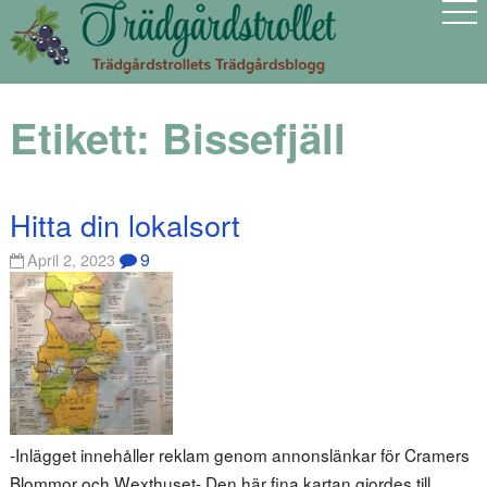
Etikett:
Bissefjäll
Hitta din lokalsort
9
April 2, 2023
-Inlägget innehåller reklam genom annonslänkar för Cramers
Blommor och Wexthuset- Den här fina kartan gjordes till