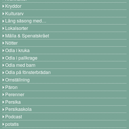
Kryddor
Kulturarv
Lång säsong med…
Lokalsorter
Målla & Spenatskrået
Nötter
Odla i kruka
Odla i pallkrage
Odla med barn
Odla på fönsterbrädan
Omställning
Päron
Perenner
Persika
Persikaskola
Podcast
potatis