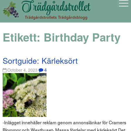
Etikett:
Birthday Party
Sortguide: Kärleksört
4
October 4, 2023
-Inlägget innehåller reklam genom annonslänkar för Cramers
Blommor och Wexthuset- Massa fördelar med kärleksört Det