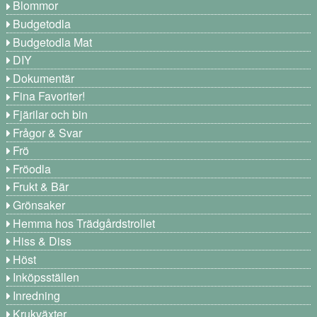
Blommor
Budgetodla
Budgetodla Mat
DIY
Dokumentär
Fina Favoriter!
Fjärilar och bin
Frågor & Svar
Frö
Fröodla
Frukt & Bär
Grönsaker
Hemma hos Trädgårdstrollet
Hiss & Diss
Höst
Inköpsställen
Inredning
Krukväxter