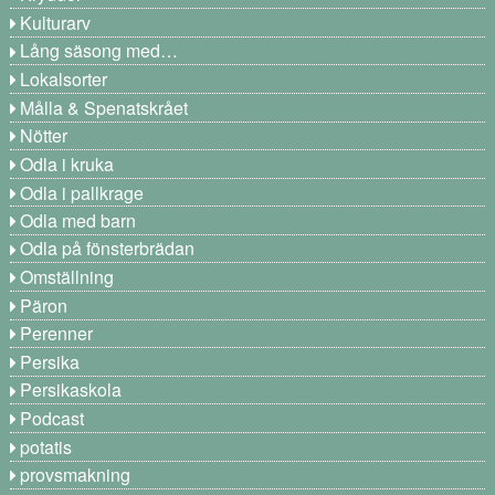
Kulturarv
Lång säsong med…
Lokalsorter
Målla & Spenatskrået
Nötter
Odla i kruka
Odla i pallkrage
Odla med barn
Odla på fönsterbrädan
Omställning
Päron
Perenner
Persika
Persikaskola
Podcast
potatis
provsmakning