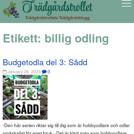
Etikett:
billig odling
Budgetodla del 3: Sådd
0
January 26, 2023
-Den här serien riktar sig till dig som är hobbyodlare och odlar
småskaligt för eget bruk.- Det är klart man som hobbyodlare