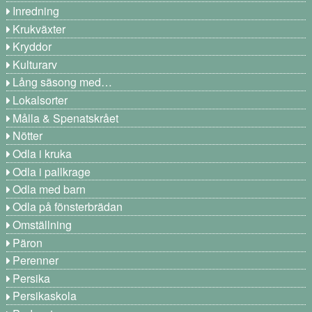
Inredning
Krukväxter
Kryddor
Kulturarv
Lång säsong med…
Lokalsorter
Målla & Spenatskrået
Nötter
Odla i kruka
Odla i pallkrage
Odla med barn
Odla på fönsterbrädan
Omställning
Päron
Perenner
Persika
Persikaskola