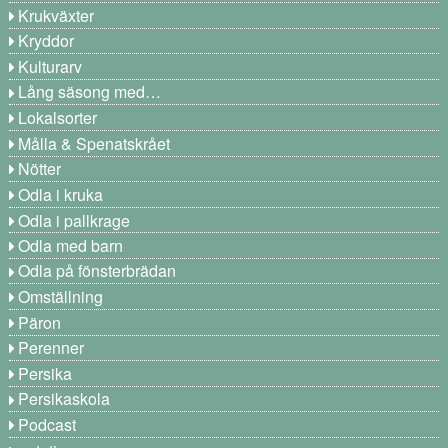
Krukväxter
Kryddor
Kulturarv
Lång säsong med…
Lokalsorter
Målla & Spenatskrået
Nötter
Odla i kruka
Odla i pallkrage
Odla med barn
Odla på fönsterbrädan
Omställning
Päron
Perenner
Persika
Persikaskola
Podcast