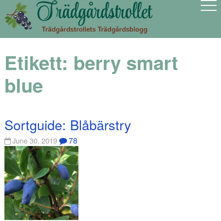
Etikett:
berry smart
blue
Sortguide: Blåbärstry
78
June 30, 2019