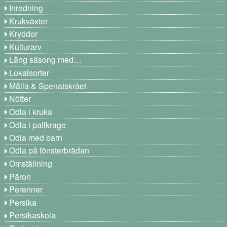
Inredning
Krukväxter
Kryddor
Kulturarv
Lång säsong med…
Lokalsorter
Målla & Spenatskrået
Nötter
Odla i kruka
Odla i pallkrage
Odla med barn
Odla på fönsterbrädan
Omställning
Päron
Perenner
Persika
Persikaskola