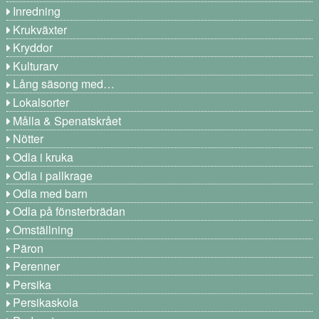
Inredning
Krukväxter
Kryddor
Kulturarv
Lång säsong med…
Lokalsorter
Målla & Spenatskrået
Nötter
Odla i kruka
Odla i pallkrage
Odla med barn
Odla på fönsterbrädan
Omställning
Päron
Perenner
Persika
Persikaskola