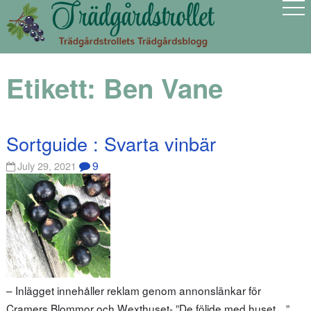
Etikett:
Ben Vane
Sortguide : Svarta vinbär
9
July 29, 2021
– Inlägget innehåller reklam genom annonslänkar för
Cramers Blommor och Wexthuset- ”De följde med huset…”