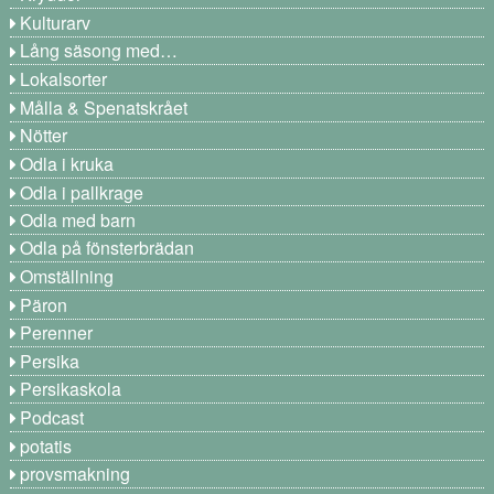
Kulturarv
Lång säsong med…
Lokalsorter
Målla & Spenatskrået
Nötter
Odla i kruka
Odla i pallkrage
Odla med barn
Odla på fönsterbrädan
Omställning
Päron
Perenner
Persika
Persikaskola
Podcast
potatis
provsmakning