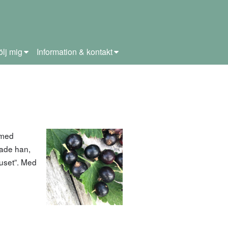
ölj mig
Information & kontakt
 med
hade han,
huset”. Med