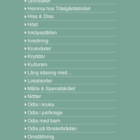
Grönsaker
Hemma hos Trädgårdstrollet
Hiss & Diss
Höst
Inköpsställen
Inredning
Krukväxter
Kryddor
Kulturarv
Lång säsong med…
Lokalsorter
Målla & Spenatskrået
Nötter
Odla i kruka
Odla i pallkrage
Odla med barn
Odla på fönsterbrädan
Omställning