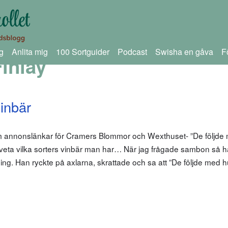
g
Anlita mig
100 Sortguider
Podcast
Swisha en gåva
F
inlay
vinbär
om annonslänkar för Cramers Blommor och Wexthuset- ”De följde
att veta vilka sorters vinbär man har… När jag frågade sambon så 
ng. Han ryckte på axlarna, skrattade och sa att ”De följde med 