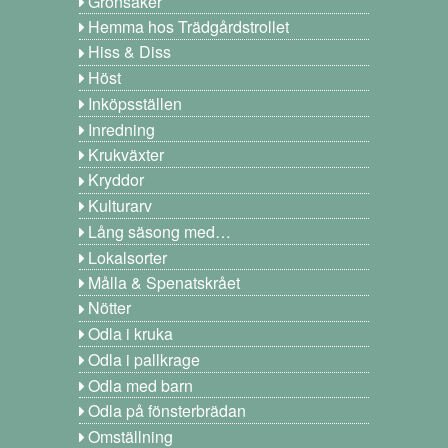
Grönsaker
Hemma hos Trädgårdstrollet
Hiss & Diss
Höst
Inköpsställen
Inredning
Krukväxter
Kryddor
Kulturarv
Lång säsong med…
Lokalsorter
Målla & Spenatskrået
Nötter
Odla i kruka
Odla i pallkrage
Odla med barn
Odla på fönsterbrädan
Omställning