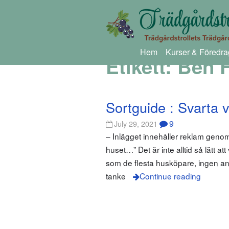
Hem
Kurser & Föredra
Etikett:
Ben F
Sortguide : Svarta 
9
July 29, 2021
– Inlägget innehåller reklam gen
huset…” Det är inte alltid så lätt 
som de flesta husköpare, ingen ani
tanke
Continue reading