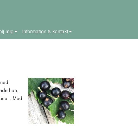
ölj mig
Information & kontakt
 med
hade han,
huset”. Med