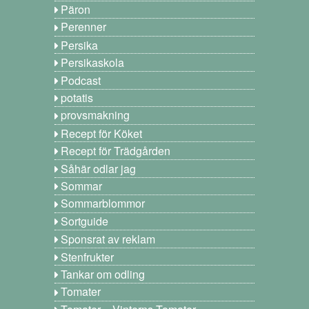
Päron
Perenner
Persika
Persikaskola
Podcast
potatis
provsmakning
Recept för Köket
Recept för Trädgården
Såhär odlar jag
Sommar
Sommarblommor
Sortguide
Sponsrat av reklam
Stenfrukter
Tankar om odling
Tomater