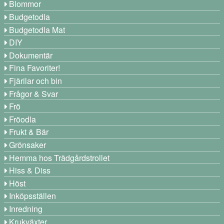
Blommor
Budgetodla
Budgetodla Mat
DIY
Dokumentär
Fina Favoriter!
Fjärilar och bin
Frågor & Svar
Frö
Fröodla
Frukt & Bär
Grönsaker
Hemma hos Trädgårdstrollet
Hiss & Diss
Höst
Inköpsställen
Inredning
Krukväxter