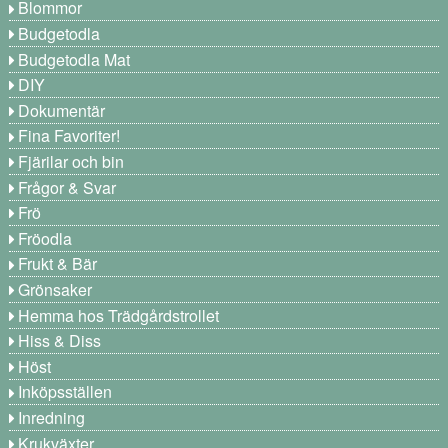
Blommor
Budgetodla
Budgetodla Mat
DIY
Dokumentär
Fina Favoriter!
Fjärilar och bin
Frågor & Svar
Frö
Fröodla
Frukt & Bär
Grönsaker
Hemma hos Trädgårdstrollet
Hiss & Diss
Höst
Inköpsställen
Inredning
Krukväxter