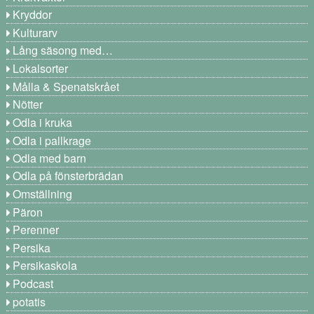
Kryddor
Kulturarv
Lång säsong med…
Lokalsorter
Målla & Spenatskrået
Nötter
Odla i kruka
Odla i pallkrage
Odla med barn
Odla på fönsterbrädan
Omställning
Päron
Perenner
Persika
Persikaskola
Podcast
potatis