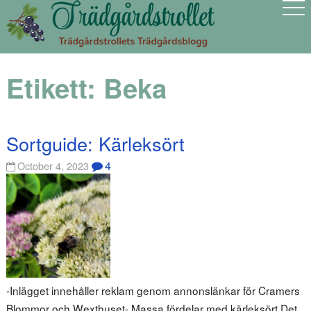
Etikett:
Beka
Sortguide: Kärleksört
4
October 4, 2023
-Inlägget innehåller reklam genom annonslänkar för Cramers
Blommor och Wexthuset- Massa fördelar med kärleksört Det